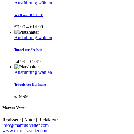
Dieses
Ausführung wählen
Produkt
weist
WAR and JUSTICE
mehrere
Varianten
Price
€
9.99
–
€
14.99
auf.
range:
Die
€9.99
Dieses
Ausführung wählen
Optionen
through
Produkt
können
€14.99
weist
Tunnel zur Freiheit
auf
mehrere
der
Varianten
Price
€
4.99
–
€
9.99
Produktseite
auf.
range:
gewählt
Die
€4.99
Dieses
Ausführung wählen
werden
Optionen
through
Produkt
können
€9.99
weist
Trilogie der Hoffnung
auf
mehrere
der
Varianten
€
19.99
Produktseite
auf.
gewählt
Die
werden
Marcus Vetter
Optionen
können
Regisseur | Autor | Redakteur
auf
info@marcus-vetter.com
der
www.marcus-vetter.com
Produktseite