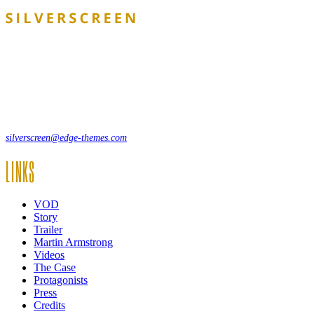
Lorem ipsum dolor sit amet, consecte adipi. Suspendisse ultrices
hendrerit a vitae vel a sodales. Ac lectus vel risus suscipit sit amet
hendrerit a venenatis.
12, Some Streeet, 12550 New York, USA
(+44) 871.075.0336
silverscreen@edge-themes.com
LINKS
VOD
Story
Trailer
Martin Armstrong
Videos
The Case
Protagonists
Press
Credits