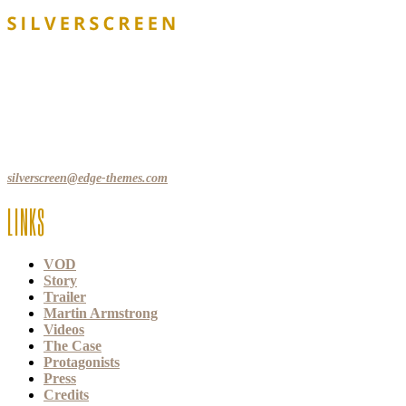
Lorem ipsum dolor sit amet, consecte adipi. Suspendisse ultrices
hendrerit a vitae vel a sodales. Ac lectus vel risus suscipit sit amet
hendrerit a venenatis.
12, Some Streeet, 12550 New York, USA
(+44) 871.075.0336
silverscreen@edge-themes.com
LINKS
VOD
Story
Trailer
Martin Armstrong
Videos
The Case
Protagonists
Press
Credits