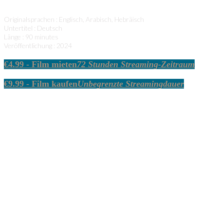
Originalsprachen : Englisch, Arabisch, Hebräisch
Untertitel : Deutsch
Länge : 90 minutes
Veröffentlichung : 2024
€
4.99
- Film mieten
72 Stunden Streaming-Zeitraum
€
9.99
- Film kaufen
Unbegrenzte Streamingdauer