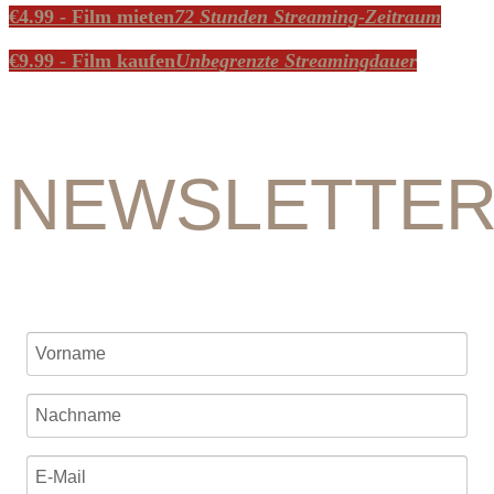
€
4.99
- Film mieten
72 Stunden Streaming-Zeitraum
€
9.99
- Film kaufen
Unbegrenzte Streamingdauer
NEWSLETTE