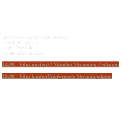
wurde. Das CINEMA JENIN wurde im Sommer 2011
eröffnet und fünf Jahre lang als Kino betrieben, bevor es
im Dezember 2016 abgerissen und durch ein
Einkaufszentrum ersetzt wurde.
Originalsprachen : Englisch, Arabisch
Untertitel : Deutsch
Länge : 96 minutes
Veröffentlichung : 2024
€
4.99
- Film mieten
72 Stunden Streaming-Zeitraum
€
9.99
- Film kaufen
Unbegrenzte Streamingdauer