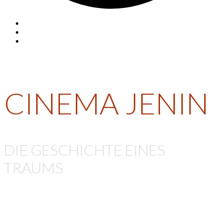
CINEMA JENIN
CINEMA JENIN
DIE GESCHICHTE EINES
TRAUMS
Hunderte von Freiwilligen aus aller Welt gemeinsam mit
Ismael Khatib von „The Heart of Dschenin“ ein altes Kino
in Dschenin, das während der ersten Intifada geschlossen