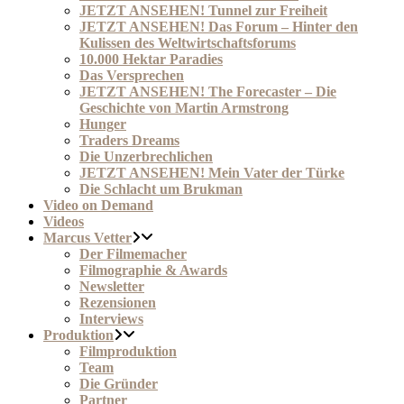
JETZT ANSEHEN! Tunnel zur Freiheit
JETZT ANSEHEN! Das Forum – Hinter den
Kulissen des Weltwirtschaftsforums
10.000 Hektar Paradies
Das Versprechen
JETZT ANSEHEN! The Forecaster – Die
Geschichte von Martin Armstrong
Hunger
Traders Dreams
Die Unzerbrechlichen
JETZT ANSEHEN! Mein Vater der Türke
Die Schlacht um Brukman
Video on Demand
Videos
Marcus Vetter
Der Filmemacher
Filmographie & Awards
Newsletter
Rezensionen
Interviews
Produktion
Filmproduktion
Team
Die Gründer
Partner