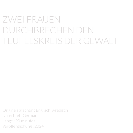
ZWEI FRAUEN
DURCHBRECHEN DEN
TEUFELSKREIS DER GEWALT
Die Israelin Yael Armanet verliert ihren Mann bei einem
Selbstmordattentat eines Palästinensers aus Jenin und
macht sich, inspiriert durch die Geste von Ismael Khatib,
auf den Weg, um die Familie des Selbstmordattentäters in
Jenin zu besuchen und Antworten auf das Geschehen zu
erhalten. Der Film wurde vom Palästinensischen Kino
Jenin ermöglicht und mitproduziert.
Originalsprachen : Englisch, Arabisch
Untertitel : German
Länge : 90 minutes
Veröffentlichung : 2024