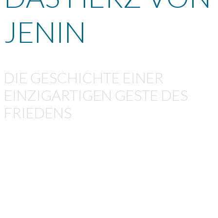
JENIN
DIE GESCHICHTE EINER
EINZIGARTIGEN GESTE DES
FRIEDENS
DAS HERZ VON JENIN erzählt die wahre Geschichte
von Ishmael Khatib, dessen 12-jähriger Sohn Ah-med 2005
im Flüchtlingslager Jenin durch Kugeln israelischer
Soldaten getötet wurde. Nachdem die Ärzte im
Krankenhaus nur noch den Hirntod Ahmeds
diagnostizieren konnten, beschließt der Palästinenser
Ishmael, die Organe seines Sohnes an israelische Kinder
zu spenden und so deren Leben zu retten.