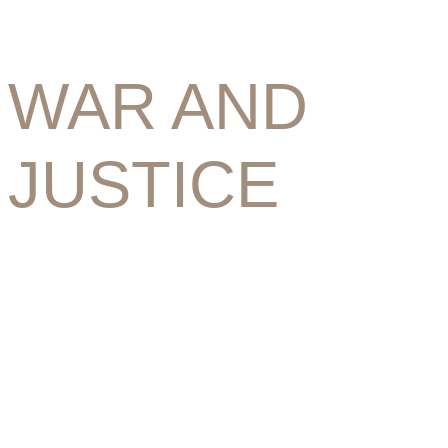
WAR AND
JUSTICE
WAR AND JUSTICE
ist ein faszinierender
Dokumentarfilm, der die 25-jährige Geschichte des
Internationalen Strafgerichtshofs (ICC) in seiner Mission,
die schwersten Verbrechen gegen die Menschheit zu
beenden, erzählt. Der ICC hat in den letzten Jahren durch
den Erlass eines Haftbefehls gegen Präsident Putin von
sich reden gemacht. Am 7. Oktober 2023 verübt die
Hamas ein grausames Massaker an israelischen Zivilisten.