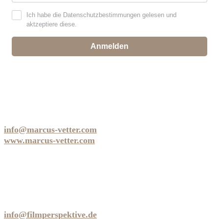
Ich habe die Datenschutzbestimmungen gelesen und
aktzeptiere diese.
Anmelden
MARCUS VETTER
Regisseur | Autor | Redakteur
info@marcus-vetter.com
www.marcus-vetter.com
FILMPERSPEKTIVE GMBH
Sickstrasse 36 | 70190 Stuttgart | Deutschland
fon: +49 711 20 50 86 96
info@filmperspektive.de