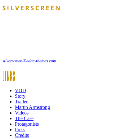
Lorem ipsum dolor sit amet, consecte adipi. Suspendisse ultrices
hendrerit a vitae vel a sodales. Ac lectus vel risus suscipit sit amet
hendrerit a venenatis.
12, Some Streeet, 12550 New York, USA
(+44) 871.075.0336
silverscreen@edge-themes.com
LINKS
VOD
Story
Trailer
Martin Armstrong
Videos
The Case
Protagonists
Press
Credits