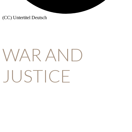
(CC) Untertitel Deutsch
WAR and JUSTICE (Deutsch)
WAR AND
JUSTICE
Gewidmet Ben Ferencz, dem jüngsten
Chefankläger bei den Nürnberger Prozessen,
der sein Leben lang dafür kämpfte, Krieg durch
Gerechtigkeit zu ersetzen.