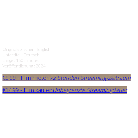
Mutter aller Verbrechen, kaum vor Gericht gebracht
werden können, wenn die größten Weltmächte –
China, Russland, Indien und die Vereinigten Staaten –
immer noch nicht bereit sind, den ICC als globalen
Gerichtshof anzuerkennen?
Originalsprachen : English
Untertitel : Deutsch
Länge : 150 minutes
Veröffentlichung : 2024
€
9.99
- Film mieten
72 Stunden Streaming-Zeitraum
€
14.99
- Film kaufen
Unbegrenzte Streamingdauer
“WAR AND JUSTICE ist ein spannender
Dokumentarfilm, der uns die aktuelle menschliche
Realität vor Augen führt, die uns im Laufe der
Geschichte immer wieder heimgesucht hat und dies