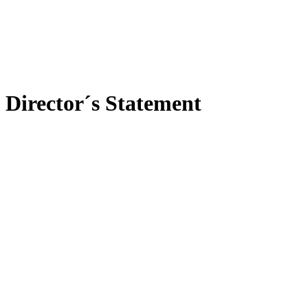
Director´s Statement
Wie ist die Idee entstanden, einen Film über
den Internationalen Strafgerichtshof zu
machen und warum über einen solch langen
Zeitraum?
Marcus Vetter:
In 2009 haben wir den Film „Das
Herz von Jenin“ fertiggestellt – ein Film über einen
Palästinensischen Vater, dessen Sohn von