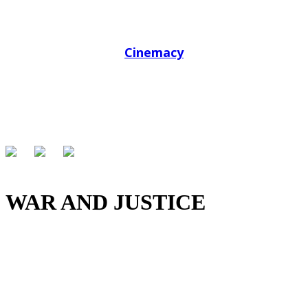
Aufrechterhaltung einer weltweiten Rechtsordnung.
Kann die Justiz Krieg als Mechanismus zur
Konfliktlösung ersetzen? ”
Cinemacy
(Morgan Rojas)
WAR AND JUSTICE
Ein Film von
MARCUS VETTER
und
Michele
Gentile
mit
Benjamin Ferencz, Luis Moreno
Ocampo, Fatou Bensouda, Karim Khan
und
Joanna Frivet