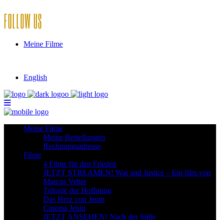
FOLLOW US
Meine Filme
English
Meine Filme
Meine Bestellungen
Rechnungsadresse
Filme
4 Filme für den Frieden
JETZT STREAMEN! War and Justice – Ein film von
Marcus Vetter
Trilogie der Hoffnung
Das Herz von Jenin
Cinema Jenin
JETZT ANSEHEN! Nach der Stille