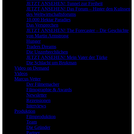
JETZT ANSEHEN! Tunnel zur Freiheit
JETZT ANSEHEN! Das Forum – Hinter den Kulissen
des Weltwirtschaftsforums
10.000 Hektar Paradies
Das Versprechen
JETZT ANSEHEN! The Forecaster – Die Geschichte
von Martin Armstrong
Hunger
Traders Dreams
Die Unzerbrechlichen
JETZT ANSEHEN! Mein Vater der Türke
Die Schlacht um Brukman
Video on Demand
Videos
Marcus Vetter
Der Filmemacher
Filmographie & Awards
Newsletter
Rezensionen
Interviews
Produktion
Filmproduktion
Team
Die Gründer
Partner